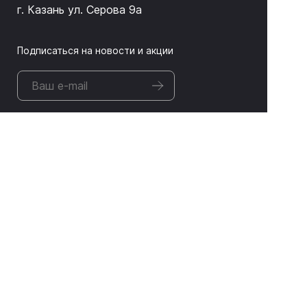
г. Казань ул. Серова 9а
Подписаться на новости и акции
ЛИТАС 2026 © Оборудование для неразрушающего
контроля и дефектоскопии
Информация, представленная на сайте, не является
публичной офертой
Промышленный маркетинг —
Отдел роста
Пользовательское соглашение