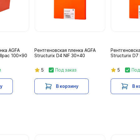
енка AGFA
Рентгеновская пленка AGFA
Рентгеновска
ollpac 100x90
Structurix D4 NIF 30x40
Structurix D7
и
5
Под заказ
5
Под
ну
В корзину
В к