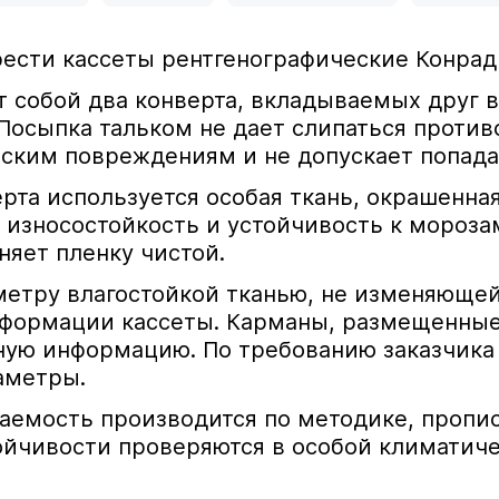
рести кассеты рентгенографические Конрад 
собой два конверта, вкладываемых друг в 
 Посыпка тальком не дает слипаться проти
ским повреждениям и не допускает попадан
рта используется особая ткань, окрашенная
 износостойкость и устойчивость к мороза
аняет пленку чистой.
метру влагостойкой тканью, не изменяюще
еформации кассеты. Карманы, размещенные
ную информацию. По требованию заказчика
аметры.
аемость производится по методике, прописа
йчивости проверяются в особой климатиче