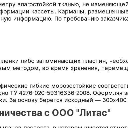
метру влагостойкой тканью, не изменяюще
еформации кассеты. Карманы, размещенные
ьную информацию. По требованию заказчик
 пленки либо запоминающих пластин, необ
вым методом, во время хранения, перемещ
фические гибкие морозостойкие соответст
но ТУ 4276-020-59316336-2008. Оформляя з
и. За основу берется исходный — 300х400
ичества с ООО "Литас"
ыдачей паспорта, в котором имеется отмет