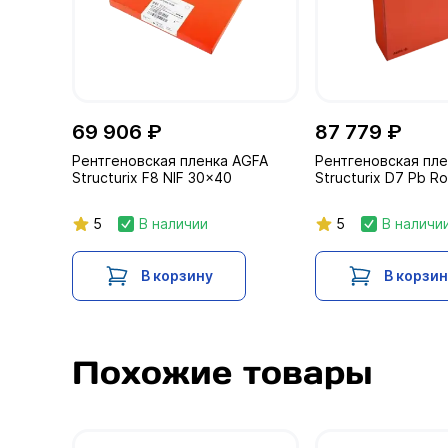
69 906 ₽
87 779 ₽
Рентгеновская пленка AGFA
Рентгеновская пл
Structurix F8 NIF 30x40
Structurix D7 Pb R
5
В наличии
5
В наличи
В корзину
В корзи
Похожие товары