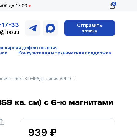
0
:00 до 17:00
-17-33
Отправить
заявку
@litas.ru
иллярная дефектоскопия
ние
Консультация и техническая поддержка
афические «КОНРАД» линия АРГО
359 кв. см) с 6-ю магнитами
939 ₽