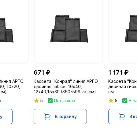
671 ₽
1 171 ₽
линия АРГО
Кассета "Конрад" линия АРГО
Кассета "Кон
0, 10х20,
двойная гибкая 10х40,
двойная гибк
.см)
12х40,15х30 (360-599 кв. см)
см
и
5
Под заказ
5
В н
ну
В корзину
В к