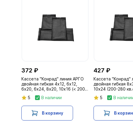
372 ₽
427 ₽
Кассета "Конрад" линия АРГО
Кассета "Конрад" 
двойная гибкая 4х12, 6х12,
двойная гибкая 8х3
6х20, 6х24, 8х20, 10х16 (< 200
10х24 (200-280 кв
кв.см)
5
В наличии
5
В наличи
В корзину
В корзи