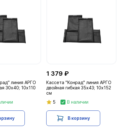
1 379 ₽
рад" линия АРГО
Кассета "Конрад" линия АРГО
ая 30х40; 10х110
двойная гибкая 35х43; 10х152
см
аличии
5
В наличии
орзину
В корзину