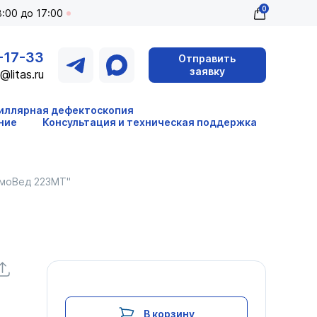
0
:00 до 17:00
-17-33
Отправить
заявку
@litas.ru
иллярная дефектоскопия
ние
Консультация и техническая поддержка
рмоВед 223МТ"
В корзину