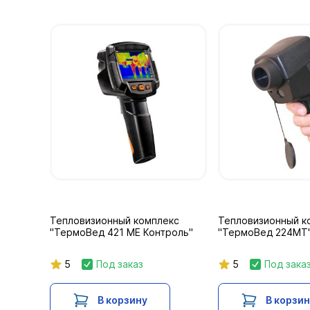
Тепловизионный комплекс
Тепловизионный к
"ТермоВед 421 МЕ Контроль"
"ТермоВед 224МТ
5
Под заказ
5
Под зака
В корзину
В корзи