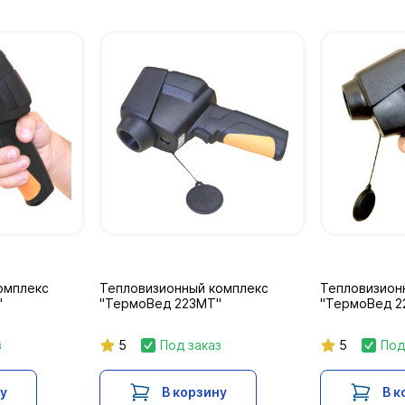
омплекс
Тепловизионный комплекс
Тепловизион
"
"ТермоВед 223МТ"
"ТермоВед 2
з
5
Под заказ
5
Под
ну
В корзину
В к