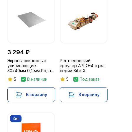
3 294 ₽
Экраны свинцовые
Рентгеновский
усиливающие
кроулер АРГО-4 с р/а
30х40мм 0,1 мм Pb, на
серии Site-X
полимерной основе
5
В наличии
5
Под заказ
В корзину
В корзину
Хит