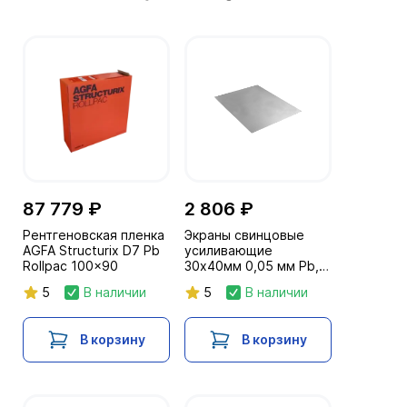
87 779 ₽
2 806 ₽
Рентгеновская пленка
Экраны свинцовые
AGFA Structurix D7 Pb
усиливающие
Rollpac 100x90
30х40мм 0,05 мм Pb,
на полимерной основе
5
В наличии
5
В наличии
В корзину
В корзину