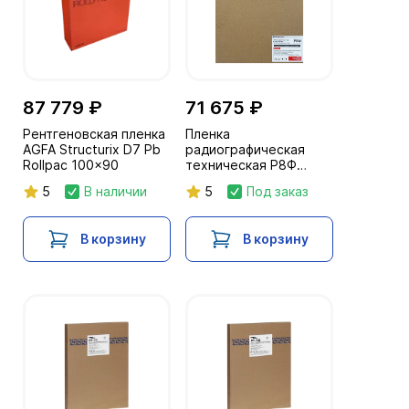
87 779 ₽
71 675 ₽
Рентгеновская пленка
Пленка
AGFA Structurix D7 Pb
радиографическая
Rollpac 100x90
техническая Р8Ф
30х40/100л. IF
5
В наличии
5
Под заказ
проложенная бум.
листами
В корзину
В корзину