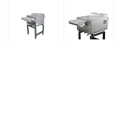
4 468 860 ₽
Настольная
Настольная
проявочная машина
проявочная машина
Agfa NOVA
Agfa NDT M ECO
5
В наличии
5
Под заказ
В корзину
В корзину